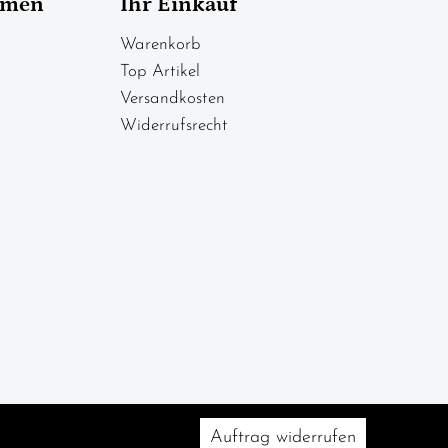
hmen
Ihr Einkauf
Warenkorb
Top Artikel
Versandkosten
Widerrufsrecht
Auftrag widerrufen