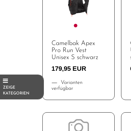
Camelbak Apex
Pro Run Vest
Unisex S schwarz
179,95 EUR
Varianten
verfügbar
ZEIGE
KATEGORIEN
E-Bikes
E-Bike
Ersatzteile/Fahrradersatzteile