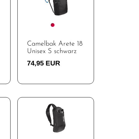
Camelbak Arete 18
Unisex S schwarz
74,95 EUR