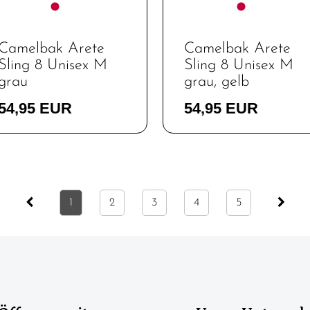
Camelbak Arete
Camelbak Arete
Sling 8 Unisex M
Sling 8 Unisex M
grau
grau, gelb
54,95 EUR
54,95 EUR
1
2
3
4
5