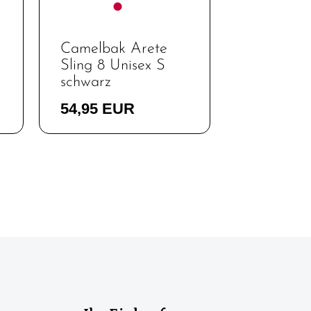
Camelbak Arete
Sling 8 Unisex S
schwarz
54,95 EUR