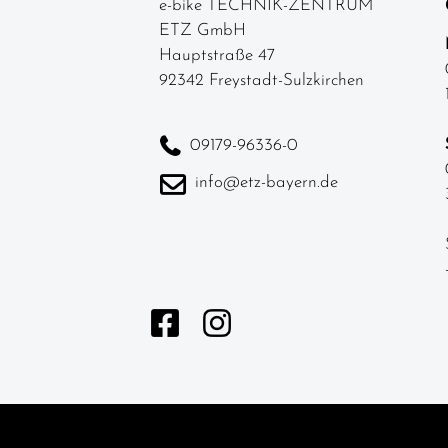
e-bike TECHNIK-ZENTRUM
ETZ GmbH
Hauptstraße 47
92342 Freystadt-Sulzkirchen
09179-96336-0
info@etz-bayern.de