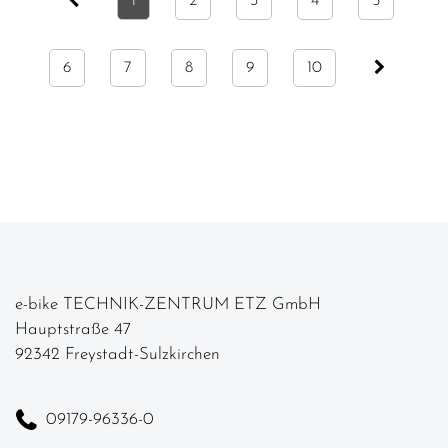
1
2
3
4
5
6
7
8
9
10
e-bike TECHNIK-ZENTRUM ETZ GmbH
Hauptstraße 47
92342 Freystadt-Sulzkirchen
09179-96336-0