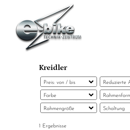
Kreidler
Preis: von / bis
Reduzierte A
Reduzierte A
Farbe
Rahmenfor
EUR
Silber
Wave
Rahmengröße
Schaltung
EUR
55 cm
10-Gang
1 Ergebnisse