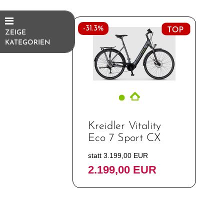
-31.3%
ZEIGE
KATEGORIEN
E-Bikes
E-Bike
Ersatzteile/Fahrradersatzteile
E-Bike
Kreidler Vitality
Zubehör/Fahrradzubehör
Eco 7 Sport CX
Schnäppchen
statt 3.199,00 EUR
Teile/Zubehör
2.199,00 EUR
Top Artikel
Neuheiten
Reduzierte