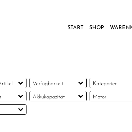
START
SHOP
WAREN
rtikel
Verfügbarkeit
Kategorien
rtikel
E-Trekkingrad
m
Akkukapazität
Motor
400 Wh
bis
500
Bosch Perfomance
Wh
Line CX