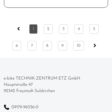
1
2
3
4
5
6
7
8
9
10
e-bike TECHNIK-ZENTRUM ETZ GmbH
Hauptstraße 47
92342 Freystadt-Sulzkirchen
09179-96336-0