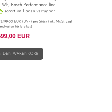
 Wh, Bosch Performance line
sofort im Laden verfügbar
t
2.499,00 EUR
(
UVP
) pro Stück (inkl. MwSt. zzgl.
andkosten für E-Bikes
)
599,00 EUR
N DEN WARENKORB
l