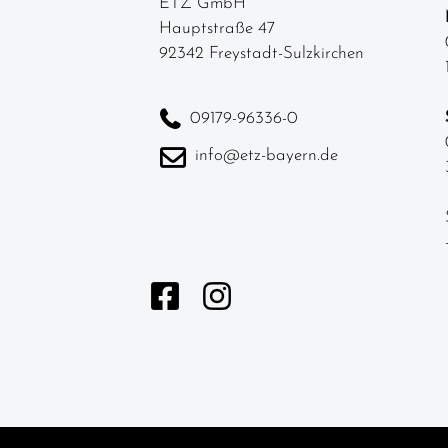
ETZ GmbH
Hauptstraße 47
92342 Freystadt-Sulzkirchen
09179-96336-0
info@etz-bayern.de