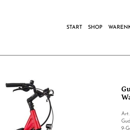
START
SHOP
WAREN
Gu
W
Art
Gud
9-G