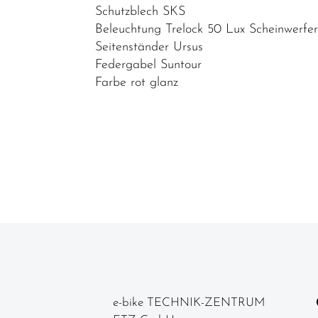
E-Dreirad
Schutzblech SKS
und E-
Beleuchtung Trelock 50 Lux Scheinwerfer
Therapierad
Seitenständer Ursus
Federgabel Suntour
E-Bike
Farbe rot glanz
Ersatzteile/Fahrradersatzteile
E-Bike
Zubehör/Fahrradzubehör
Schnäppchen
Teile/Zubehör
Top Artikel
Neuheiten
Reduzierte
Artikel
e-bike TECHNIK-ZENTRUM