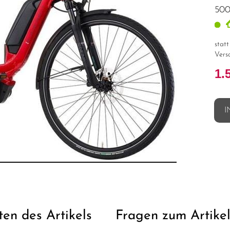
500
stat
Vers
1.
I
ten des Artikels
Fragen zum Artike