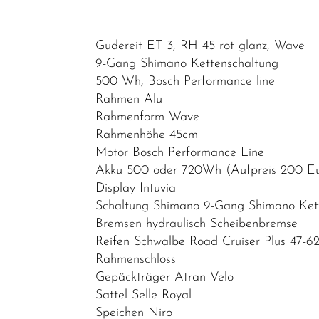
E-SUV
E-
Gudereit ET 3, RH 45 rot glanz, Wave
Mountainbike
9-Gang Shimano Kettenschaltung
500 Wh, Bosch Performance line
E-Cityrad
Rahmen Alu
E-Gravel
Rahmenform Wave
Rahmenhöhe 45cm
E-
Motor Bosch Performance Line
Kompakt/Faltrad
Akku 500 oder 720Wh (Aufpreis 200 E
E-Urban
Display Intuvia
Schaltung Shimano 9-Gang Shimano Ket
E-Cargo
Bremsen hydraulisch Scheibenbremse
und E-
Reifen Schwalbe Road Cruiser Plus 47-62
Transport
Rahmenschloss
E-Bike
Gepäckträger Atran Velo
Vollgefedert
Sattel Selle Royal
Speichen Niro