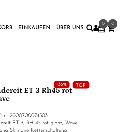
0
0
KORB
EINKAUFEN
ÜBER UNS
-36%
dereit ET 3 Rh45 rot
ave
.Nr. 2000700074503
ereit ET 3, RH 45 rot glanz, Wave
ang Shimano Kettenschaltung