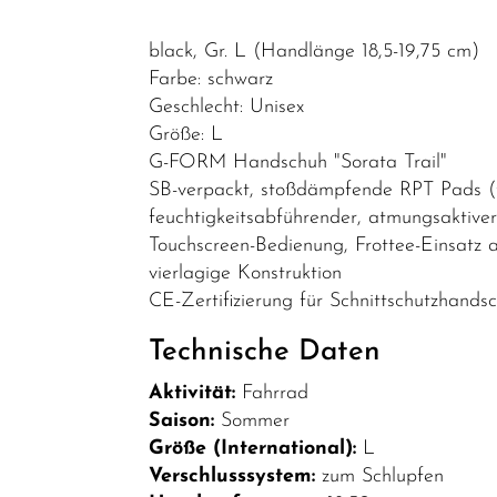
E-Bike
Zubehör/Fahrradzubehör
black, Gr. L (Handlänge 18,5-19,75 cm)
Farbe: schwarz
Bekleidung
Geschlecht: Unisex
Fahrradanhänger
Größe: L
G-FORM Handschuh "Sorata Trail"
Packtaschen/Körbe
SB-verpackt, stoßdämpfende RPT Pads (f
Schlösser
feuchtigkeitsabführender, atmungsaktiv
Touchscreen-Bedienung, Frottee-Einsatz 
Smartphone-
vierlagige Konstruktion
Halterung
CE-Zertifizierung für Schnittschutzhand
Helme
Technische Daten
Spiegel
Aktivität:
Fahrrad
Batteriebleuchtung
Saison:
Sommer
Schnäppchen
Größe (International):
L
Teile/Zubehör
Verschlusssystem:
zum Schlupfen