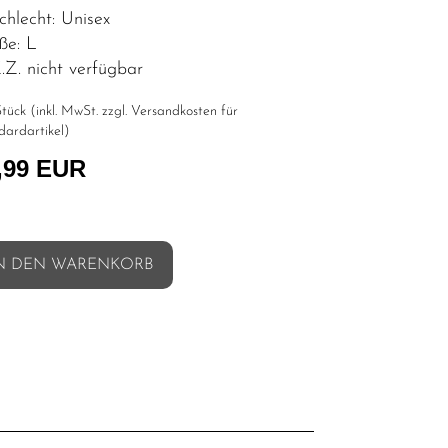
chlecht: Unisex
ße: L
Z. nicht verfügbar
tück (inkl. MwSt. zzgl.
Versandkosten für
dardartikel
)
,99 EUR
N DEN WARENKORB
l