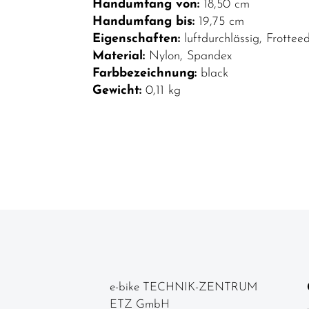
Handumfang von:
18,50 cm
Top Artikel
Handumfang bis:
19,75 cm
Neuheiten
Eigenschaften:
luftdurchlässig, Frotte
Material:
Nylon, Spandex
Reduzierte
Farbbezeichnung:
black
Artikel
Gewicht:
0,11 kg
e-bike TECHNIK-ZENTRUM
ETZ GmbH