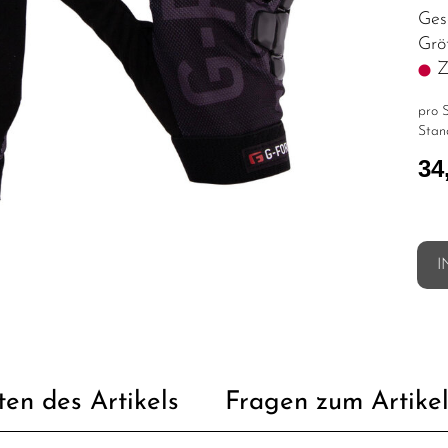
Ges
Grö
Z.
pro S
Stan
34
I
ten des Artikels
Fragen zum Artike