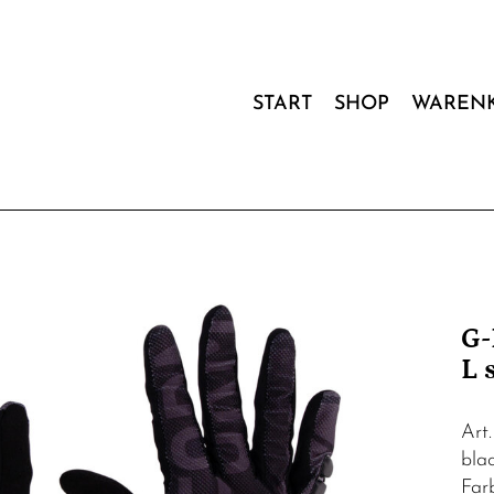
START
SHOP
WAREN
G-
L 
Art
bla
Far