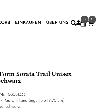
0
0
KORB
EINKAUFEN
ÜBER UNS
Form Sorata Trail Unisex
schwarz
.Nr. 08081333
ck, Gr. L (Handlänge 18,5-19,75 cm)
be: schwarz