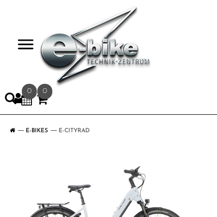
>
0
0
E-BIKES
E-CITYRAD