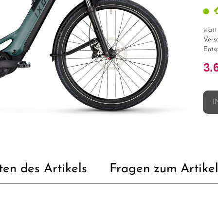
stat
Vers
Ents
3.
I
ten des Artikels
Fragen zum Artike