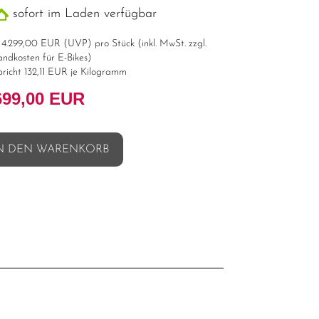
sofort im Laden verfügbar
t
4.299,00 EUR
(
UVP
) pro Stück (inkl. MwSt. zzgl.
andkosten für E-Bikes
)
pricht 132,11 EUR je Kilogramm
699,00 EUR
N DEN WARENKORB
l