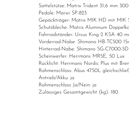
Top Artikel
Sattelstütze: Matrix Trident 31,6 mm 3
Pedale: Marwi SP-823
Neuheiten
Gepäckträger: Matrix MIK HD mit MIK 
Reduzierte
Schutzbleche: Matrix Aluminum Doppel
Artikel
Fahrradständer: Ursus King 2 KSA 40 m
Vorderrad-Nabe: Shimano HB-TC500 15
Hinterrad-Nabe: Shimano SG-C7000-5D
Scheinwerfer: Herrmans MR5E, 50 Lux
Rücklicht: Herrmans Nordic Plus mit Brem
Rahmenschloss: Abus 4750L gleichschlie
Antrieb/Akku: ja
Rahmenschloss Ja/Nein: ja
Zulässiges Gesamtgewicht (kg): 180