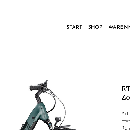
START
SHOP
WAREN
ET
Zo
Art
Far
Rah