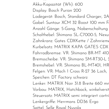
Akku-Kapazität (Wh): 600
E-Cargo
Display: Bosch Purion 200
und E-
Ladegerät: Bosch, Standard Charger, 2
Transport
Gabel: Suntour XCM 32 Boost 100 mm 
E-Bike
Anzahl Gänge: 5-Gang, Nabenschaltung
Schalthebel: Shimano SL-C7000-5, Nexus
Vollgefedert
Zahnkranz: Gates CDXKette / Zahnrie
E-Dreirad
Kurbelsatz: MATRIX KAPA GATES CDX
und E-
Fahrradbremse: VR: Shimano BR-MT 410
Therapierad
Bremsscheibe: VR: Shimano SM-RT30-L
Bremshebel: VR: Shimano BL-MT401, H
E-Bike
Felgen: VR: Mach 1 Cross R-27 36 Loch,
Ersatzteile/Fahrradersatzteile
Speichen: DT Factory schwarz
E-Bike
Lenker: MATRIX Noir 31.8 Breite 660 
Zubehör/Fahrradzubehör
Vorbau: MATRIX, Hatchback, winkelverst
Steuersatz: MATRIX semi integriert cartr
Schnäppchen
Lenkergriffe: Herrmans DD36 Ergo
Teile/Zubehör
Sattel: Selle Royal Nuvola