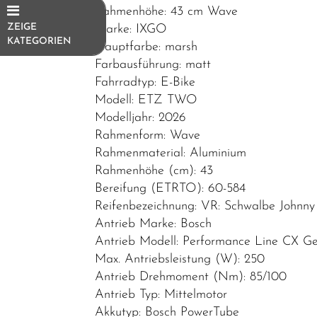
Rahmenhöhe: 43 cm Wave
Marke: IXGO
ZEIGE
KATEGORIEN
Hauptfarbe: marsh
Farbausführung: matt
E-Bikes
Fahrradtyp: E-Bike
E-
Modell: ETZ TWO
Trekkingrad
Modelljahr: 2026
Rahmenform: Wave
E-SUV
Rahmenmaterial: Aluminium
E-
Rahmenhöhe (cm): 43
Mountainbike
Bereifung (ETRTO): 60-584
Reifenbezeichnung: VR: Schwalbe Johnn
E-Cityrad
Antrieb Marke: Bosch
E-Gravel
Antrieb Modell: Performance Line CX G
Max. Antriebsleistung (W): 250
E-
Antrieb Drehmoment (Nm): 85/100
Kompakt/Faltrad
Antrieb Typ: Mittelmotor
E-Urban
Akkutyp: Bosch PowerTube