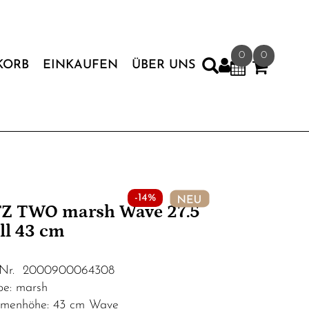
0
0
KORB
EINKAUFEN
ÜBER UNS
-14%
Z TWO marsh Wave 27.5
ll 43 cm
.Nr. 2000900064308
be: marsh
menhöhe: 43 cm Wave