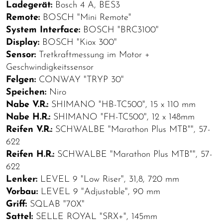
Ladegerät:
Bosch 4 A, BES3
Remote:
BOSCH "Mini Remote"
System Interface:
BOSCH "BRC3100"
Display:
BOSCH "Kiox 300"
Sensor:
Tretkraftmessung im Motor +
Geschwindigkeitssensor
Felgen:
CONWAY "TRYP 30"
Speichen:
Niro
Nabe V.R.:
SHIMANO "HB-TC500", 15 x 110 mm
Nabe H.R.:
SHIMANO "FH-TC500", 12 x 148mm
Reifen V.R.:
SCHWALBE "Marathon Plus MTB"", 57-
622
Reifen H.R.:
SCHWALBE "Marathon Plus MTB"", 57-
622
Lenker:
LEVEL 9 "Low Riser", 31,8, 720 mm
Vorbau:
LEVEL 9 "Adjustable", 90 mm
Griff:
SQLAB "70X"
Sattel:
SELLE ROYAL "SRX+", 145mm