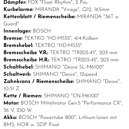
Dämpfer:
FOX "Float Rhythm", 2 Pos.
Kurbelarme:
MIRANDA "Virage", Q12, 165mm
Kettenblatt / Riemenscheibe:
MIRANDA "36T w
Guard"
Innenlager:
BOSCH
Bremse:
TEKTRO "HD-M535", 4/4-Kolben
Bremshebel:
TEKTRO "HD-M535"
Bremsscheibe V.R.:
TEKTRO "TR203-45", 203 mm
Bremsscheibe H.R.:
TEKTRO "TR203-45", 203 mm
Schalthebel:
SHIMANO "Deore SL-M6100"
Schaltwerk:
SHIMANO "Deore", 12speed
Zahnkranz / Riemenscheibe:
SHIMANO "Deore",
10-51 Z.
Kette / Riemen:
SHIMANO "CN-M6100"
Motor:
BOSCH Mittelmotor Gen.5 "Performance CX",
36 V, 250 W
Akku:
BOSCH "Powertube 800", Lithium-Ionen mit
BMS, HOR w. SOP Pivot