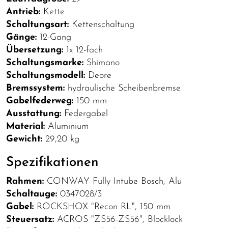
Antrieb:
Kette
Schaltungsart:
Kettenschaltung
Gänge:
12-Gang
Übersetzung:
1x 12-fach
Schaltungsmarke:
Shimano
Schaltungsmodell:
Deore
Bremssystem:
hydraulische Scheibenbremse
Gabelfederweg:
150 mm
Ausstattung:
Federgabel
Material:
Aluminium
Gewicht:
29,20 kg
Spezifikationen
Rahmen:
CONWAY Fully Intube Bosch, Alu
Schaltauge:
0347028/3
Gabel:
ROCKSHOX "Recon RL", 150 mm
Steuersatz:
ACROS "ZS56-ZS56", Blocklock