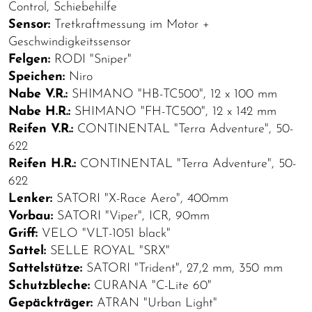
Control, Schiebehilfe
Sensor:
Tretkraftmessung im Motor +
Geschwindigkeitssensor
Felgen:
RODI "Sniper"
Speichen:
Niro
Nabe V.R.:
SHIMANO "HB-TC500", 12 x 100 mm
Nabe H.R.:
SHIMANO "FH-TC500", 12 x 142 mm
Reifen V.R.:
CONTINENTAL "Terra Adventure", 50-
622
Reifen H.R.:
CONTINENTAL "Terra Adventure", 50-
622
Lenker:
SATORI "X-Race Aero", 400mm
Vorbau:
SATORI "Viper", ICR, 90mm
Griff:
VELO "VLT-1051 black"
Sattel:
SELLE ROYAL "SRX"
Sattelstütze:
SATORI "Trident", 27,2 mm, 350 mm
Schutzbleche:
CURANA "C-Lite 60"
Gepäckträger:
ATRAN "Urban Light"