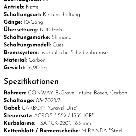
Antrieb:
Kette
Schaltungsart:
Kettenschaltung
Gänge:
10-Gang
Übersetzung:
1x 10-fach
Schaltungsmarke:
Shimano
Schaltungsmodell:
Cues
Bremssystem:
hydraulische Scheibenbremse
Material:
Carbon
Gewicht:
16,90 kg
Spezifikationen
Rahmen:
CONWAY E-Gravel Intube Bosch, Carbon
Schaltauge:
0347028/3
Gabel:
CARBON "Gravel Disc"
Steuersatz:
ACROS "IS52 / IS52 ICR"
Kurbelarme:
FSA "CK-220", 165 mm
Kettenblatt / Riemenscheibe:
MIRANDA "Steel