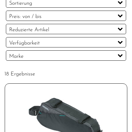
Sortierung
Preis: von / bis
EUR
Reduzierte Artikel
EUR
Reduzierte Artikel
Verfügbarkeit
PREISFILTER ANWENDEN
Marke
BASIL
M-Wave
NORCO
SKS
18 Ergebnisse
TOPEAK
VAUDE