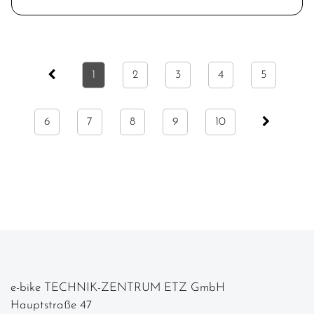
1
2
3
4
5
6
7
8
9
10
e-bike TECHNIK-ZENTRUM ETZ GmbH
Hauptstraße 47