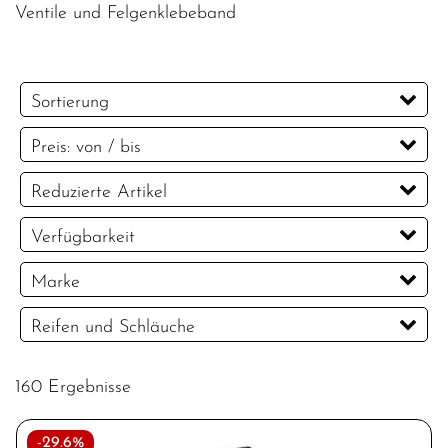
Ventile und Felgenklebeband
Sortierung
Preis: von / bis
EUR
Reduzierte Artikel
EUR
Reduzierte Artikel
Verfügbarkeit
PREISFILTER ANWENDEN
Marke
CONTINENTAL
Impac
Michelin
Reifen und Schläuche
SCHWALBE
Tip Top
Reifen / Mäntel
Schläuche
Zubehör
160 Ergebnisse
-29.6%