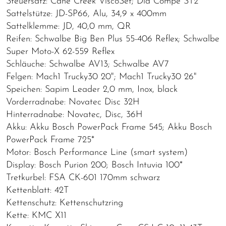
Steuersatz: Cane Creek ViscoSet; Dia Compe ST2
Sattelstütze: JD-SP66, Alu, 34,9 x 400mm
Sattelklemme: JD, 40,0 mm, QR
Reifen: Schwalbe Big Ben Plus 55-406 Reflex; Schwalbe
Super Moto-X 62-559 Reflex
Schläuche: Schwalbe AV13; Schwalbe AV7
Felgen: Mach1 Trucky30 20"; Mach1 Trucky30 26"
Speichen: Sapim Leader 2,0 mm, Inox, black
Vorderradnabe: Novatec Disc 32H
Hinterradnabe: Novatec, Disc, 36H
Akku: Akku Bosch PowerPack Frame 545; Akku Bosch
PowerPack Frame 725*
Motor: Bosch Performance Line (smart system)
Display: Bosch Purion 200; Bosch Intuvia 100*
Tretkurbel: FSA CK-601 170mm schwarz
Kettenblatt: 42T
Kettenschutz: Kettenschutzring
Kette: KMC X11