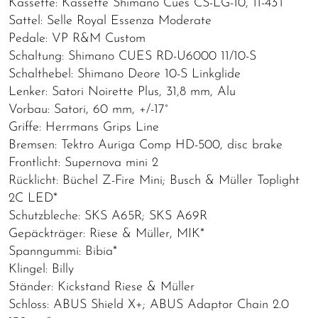
Kassette: Kassette Shimano Cues CS-LG-10, 11-43T
Sattel: Selle Royal Essenza Moderate
Pedale: VP R&M Custom
Schaltung: Shimano CUES RD-U6000 11/10-S
Schalthebel: Shimano Deore 10-S Linkglide
Lenker: Satori Noirette Plus, 31,8 mm, Alu
Vorbau: Satori, 60 mm, +/-17°
Griffe: Herrmans Grips Line
Bremsen: Tektro Auriga Comp HD-500, disc brake
Frontlicht: Supernova mini 2
Rücklicht: Büchel Z-Fire Mini; Busch & Müller Toplight
2C LED*
Schutzbleche: SKS A65R; SKS A69R
Gepäckträger: Riese & Müller, MIK*
Spanngummi: Bibia*
Klingel: Billy
Ständer: Kickstand Riese & Müller
Schloss: ABUS Shield X+; ABUS Adaptor Chain 2.0