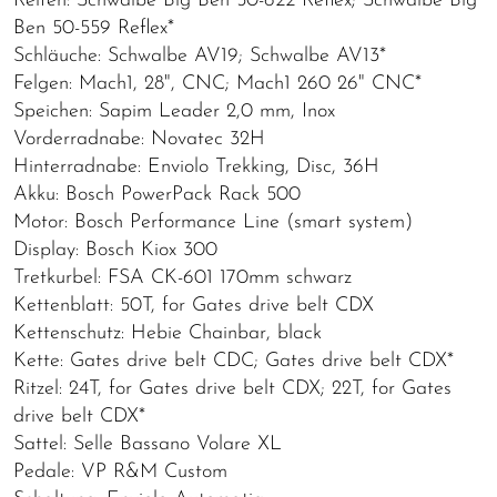
Reifen: Schwalbe Big Ben 50-622 Reflex; Schwalbe Big
Ben 50-559 Reflex*
Schläuche: Schwalbe AV19; Schwalbe AV13*
Felgen: Mach1, 28", CNC; Mach1 260 26" CNC*
Speichen: Sapim Leader 2,0 mm, Inox
Vorderradnabe: Novatec 32H
Hinterradnabe: Enviolo Trekking, Disc, 36H
Akku: Bosch PowerPack Rack 500
Motor: Bosch Performance Line (smart system)
Display: Bosch Kiox 300
Tretkurbel: FSA CK-601 170mm schwarz
Kettenblatt: 50T, for Gates drive belt CDX
Kettenschutz: Hebie Chainbar, black
Kette: Gates drive belt CDC; Gates drive belt CDX*
Ritzel: 24T, for Gates drive belt CDX; 22T, for Gates
drive belt CDX*
Sattel: Selle Bassano Volare XL
Pedale: VP R&M Custom