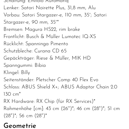
Schaltung: Enviolo Automatiq
Lenker: Satori Noirette Plus, 31,8 mm, Alu
Vorbau: Satori Stargazer-e, 110 mm, 35°; Satori
Stargazer-e, 90 mm, 35°*
Bremsen: Magura HS22, rim brake
Frontlicht: Busch & Müller Lumotec IQ-XS
Rücklicht: Spanninga Pimento
Schutzbleche: Curana CD 65
Gepäckträger: Riese & Müller, MIK HD
Spanngummi: Bibia
Klingel: Billy
Seitenständer: Pletscher Comp 40 Flex Evo
Schloss: ABUS Shield X+; ABUS Adaptor Chain 2.0
130 cm*
RX Hardware: RX Chip (für RX Services)*
Rahmenhöhe [cm]: 43 cm (26")*; 46 cm (28")*; 51 cm
(28")*; 56 cm (28")*
Geometrie