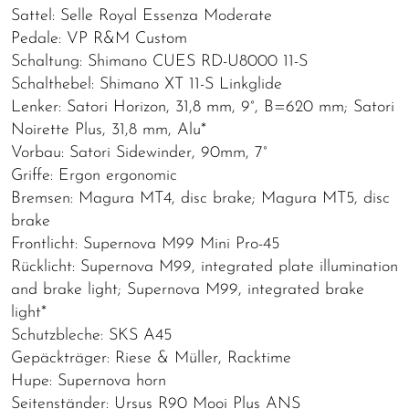
Sattel: Selle Royal Essenza Moderate
Pedale: VP R&M Custom
Schaltung: Shimano CUES RD-U8000 11-S
Schalthebel: Shimano XT 11-S Linkglide
Lenker: Satori Horizon, 31,8 mm, 9°, B=620 mm; Satori
Noirette Plus, 31,8 mm, Alu*
Vorbau: Satori Sidewinder, 90mm, 7°
Griffe: Ergon ergonomic
Bremsen: Magura MT4, disc brake; Magura MT5, disc
brake
Frontlicht: Supernova M99 Mini Pro-45
Rücklicht: Supernova M99, integrated plate illumination
and brake light; Supernova M99, integrated brake
light*
Schutzbleche: SKS A45
Gepäckträger: Riese & Müller, Racktime
Hupe: Supernova horn
Seitenständer: Ursus R90 Mooi Plus ANS