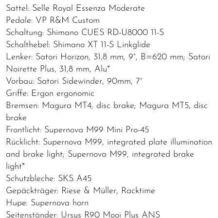
Sattel: Selle Royal Essenza Moderate
Pedale: VP R&M Custom
Schaltung: Shimano CUES RD-U8000 11-S
Schalthebel: Shimano XT 11-S Linkglide
Lenker: Satori Horizon, 31,8 mm, 9°, B=620 mm; Satori
Noirette Plus, 31,8 mm, Alu*
Vorbau: Satori Sidewinder, 90mm, 7°
Griffe: Ergon ergonomic
Bremsen: Magura MT4, disc brake; Magura MT5, disc
brake
Frontlicht: Supernova M99 Mini Pro-45
Rücklicht: Supernova M99, integrated plate illumination
and brake light; Supernova M99, integrated brake
light*
Schutzbleche: SKS A45
Gepäckträger: Riese & Müller, Racktime
Hupe: Supernova horn
Seitenständer: Ursus R90 Mooi Plus ANS