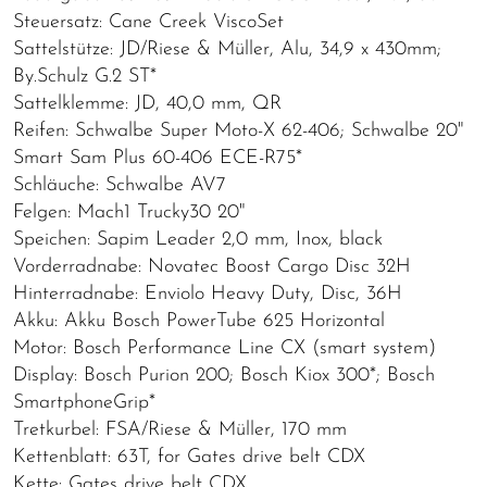
Steuersatz: Cane Creek ViscoSet
Sattelstütze: JD/Riese & Müller, Alu, 34,9 x 430mm;
By.Schulz G.2 ST*
Sattelklemme: JD, 40,0 mm, QR
Reifen: Schwalbe Super Moto-X 62-406; Schwalbe 20"
Smart Sam Plus 60-406 ECE-R75*
Schläuche: Schwalbe AV7
Felgen: Mach1 Trucky30 20"
Speichen: Sapim Leader 2,0 mm, Inox, black
Vorderradnabe: Novatec Boost Cargo Disc 32H
Hinterradnabe: Enviolo Heavy Duty, Disc, 36H
Akku: Akku Bosch PowerTube 625 Horizontal
Motor: Bosch Performance Line CX (smart system)
Display: Bosch Purion 200; Bosch Kiox 300*; Bosch
SmartphoneGrip*
Tretkurbel: FSA/Riese & Müller, 170 mm
Kettenblatt: 63T, for Gates drive belt CDX
Kette: Gates drive belt CDX