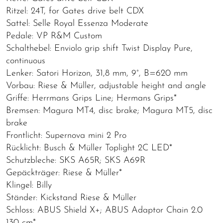
Ritzel: 24T, for Gates drive belt CDX
Sattel: Selle Royal Essenza Moderate
Pedale: VP R&M Custom
Schalthebel: Enviolo grip shift Twist Display Pure,
continuous
Lenker: Satori Horizon, 31,8 mm, 9°, B=620 mm
Vorbau: Riese & Müller, adjustable height and angle
Griffe: Herrmans Grips Line; Hermans Grips*
Bremsen: Magura MT4, disc brake; Magura MT5, disc
brake
Frontlicht: Supernova mini 2 Pro
Rücklicht: Busch & Müller Toplight 2C LED*
Schutzbleche: SKS A65R; SKS A69R
Gepäckträger: Riese & Müller*
Klingel: Billy
Ständer: Kickstand Riese & Müller
Schloss: ABUS Shield X+; ABUS Adaptor Chain 2.0
130 cm*