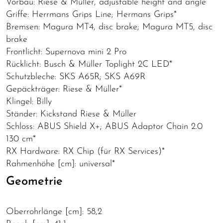
Vorbau: Riese & Müller, adjustable height and angle
Griffe: Herrmans Grips Line; Hermans Grips*
Bremsen: Magura MT4, disc brake; Magura MT5, disc
brake
Frontlicht: Supernova mini 2 Pro
Rücklicht: Busch & Müller Toplight 2C LED*
Schutzbleche: SKS A65R; SKS A69R
Gepäckträger: Riese & Müller*
Klingel: Billy
Ständer: Kickstand Riese & Müller
Schloss: ABUS Shield X+; ABUS Adaptor Chain 2.0
130 cm*
RX Hardware: RX Chip (für RX Services)*
Rahmenhöhe [cm]: universal*
Geometrie
Oberrohrlänge [cm]: 58,2