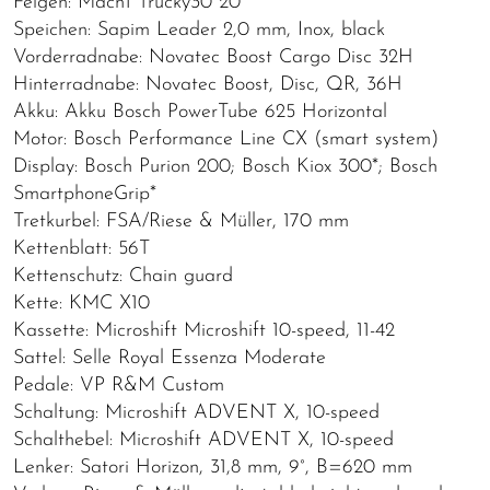
Felgen: Mach1 Trucky30 20"
Speichen: Sapim Leader 2,0 mm, Inox, black
Vorderradnabe: Novatec Boost Cargo Disc 32H
Hinterradnabe: Novatec Boost, Disc, QR, 36H
Akku: Akku Bosch PowerTube 625 Horizontal
Motor: Bosch Performance Line CX (smart system)
Display: Bosch Purion 200; Bosch Kiox 300*; Bosch
SmartphoneGrip*
Tretkurbel: FSA/Riese & Müller, 170 mm
Kettenblatt: 56T
Kettenschutz: Chain guard
Kette: KMC X10
Kassette: Microshift Microshift 10-speed, 11-42
Sattel: Selle Royal Essenza Moderate
Pedale: VP R&M Custom
Schaltung: Microshift ADVENT X, 10-speed
Schalthebel: Microshift ADVENT X, 10-speed
Lenker: Satori Horizon, 31,8 mm, 9°, B=620 mm