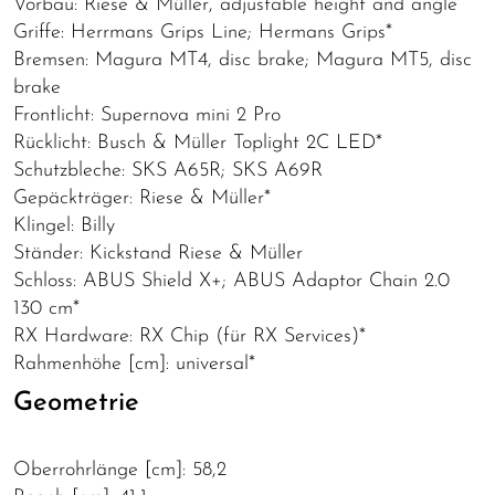
Vorbau: Riese & Müller, adjustable height and angle
Griffe: Herrmans Grips Line; Hermans Grips*
Bremsen: Magura MT4, disc brake; Magura MT5, disc
brake
Frontlicht: Supernova mini 2 Pro
Rücklicht: Busch & Müller Toplight 2C LED*
Schutzbleche: SKS A65R; SKS A69R
Gepäckträger: Riese & Müller*
Klingel: Billy
Ständer: Kickstand Riese & Müller
Schloss: ABUS Shield X+; ABUS Adaptor Chain 2.0
130 cm*
RX Hardware: RX Chip (für RX Services)*
Rahmenhöhe [cm]: universal*
Geometrie
Oberrohrlänge [cm]: 58,2