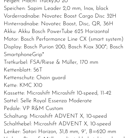
Felgen: Mach1 Trucky30 20"
Speichen: Sapim Leader 2,0 mm, Inox, black
Vorderradnabe: Novatec Boost Cargo Disc 32H
Hinterradnabe: Novatec Boost, Disc, QR, 36H
Akku: Akku Bosch PowerTube 625 Horizontal
Motor: Bosch Performance Line CX (smart system)
Display: Bosch Purion 200; Bosch Kiox 300*; Bosch
SmartphoneGrip*
Tretkurbel: FSA/Riese & Müller, 170 mm
Kettenblatt: 56T
Kettenschutz: Chain guard
Kette: KMC X10
Kassette: Microshift Microshift 10-speed, 11-42
Sattel: Selle Royal Essenza Moderate
Pedale: VP R&M Custom
Schaltung: Microshift ADVENT X, 10-speed
Schalthebel: Microshift ADVENT X, 10-speed
Lenker: Satori Horizon, 31,8 mm, 9°, B=620 mm