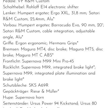
Pedale: VP R&M Custom
Schalthebel: Rohloff E14 electronic shifter
Lenker: Humpert ergotec Ergo XXL, 31,8 mm; Satori
R&M Custom, 25,4mm, Alu*
Vorbau: Humpert ergotec Barracuda Evo, 90 mm, 20°;
Satori R&M Custom, cable integration, adjustable
angle, Alu*
Griffe: Ergon ergonomic; Hermans Grips*
Bremsen: Magura MT4, disc brake; Magura MT5, disc
brake; Magura MT C ABS*
Frontlicht: Supernova M99 Mini Pro-45
Rücklicht: Supernova M99, integrated brake light*;
Supernova M99, integrated plate illumination and
brake light*
Schutzbleche: SKS A69R
Gepäckträger: Riese & Müller*
Hupe: Supernova horn
Seitenständer: Ursus Power 94 Kickstand; Ursus 80