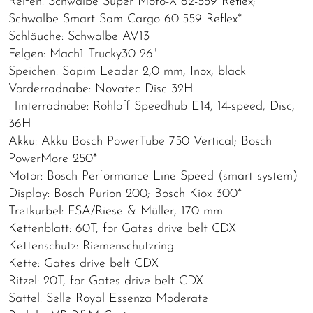
Reifen: Schwalbe Super Moto-X 62-559 Reflex;
Schwalbe Smart Sam Cargo 60-559 Reflex*
Schläuche: Schwalbe AV13
Felgen: Mach1 Trucky30 26"
Speichen: Sapim Leader 2,0 mm, Inox, black
Vorderradnabe: Novatec Disc 32H
Hinterradnabe: Rohloff Speedhub E14, 14-speed, Disc,
36H
Akku: Akku Bosch PowerTube 750 Vertical; Bosch
PowerMore 250*
Motor: Bosch Performance Line Speed (smart system)
Display: Bosch Purion 200; Bosch Kiox 300*
Tretkurbel: FSA/Riese & Müller, 170 mm
Kettenblatt: 60T, for Gates drive belt CDX
Kettenschutz: Riemenschutzring
Kette: Gates drive belt CDX
Ritzel: 20T, for Gates drive belt CDX
Sattel: Selle Royal Essenza Moderate