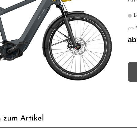
Art
Bi
pro S
ab
 zum Artikel