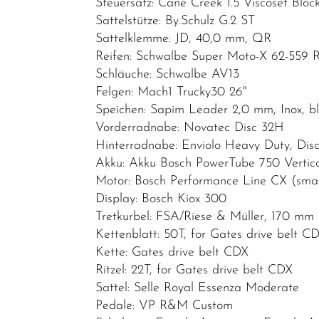
Steuersatz: Cane Creek 1.5 Viscoset Bloc
Sattelstütze: By.Schulz G.2 ST
Sattelklemme: JD, 40,0 mm, QR
Reifen: Schwalbe Super Moto-X 62-559 
Schläuche: Schwalbe AV13
Felgen: Mach1 Trucky30 26"
Speichen: Sapim Leader 2,0 mm, Inox, b
Vorderradnabe: Novatec Disc 32H
Hinterradnabe: Enviolo Heavy Duty, Dis
Akku: Akku Bosch PowerTube 750 Vertic
Motor: Bosch Performance Line CX (sma
Display: Bosch Kiox 300
Tretkurbel: FSA/Riese & Müller, 170 mm
Kettenblatt: 50T, for Gates drive belt C
Kette: Gates drive belt CDX
Ritzel: 22T, for Gates drive belt CDX
Sattel: Selle Royal Essenza Moderate
Pedale: VP R&M Custom