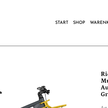
START
SHOP
WAREN
Ri
Mu
Au
Gr