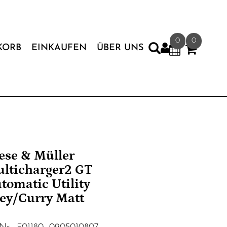
0
0
KORB
EINKAUFEN
ÜBER UNS
ese & Müller
lticharger2 GT
tomatic Utility
ey/Curry Matt