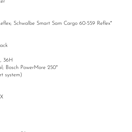
ker
Reflex; Schwalbe Smart Sam Cargo 60-559 Reflex*
lack
c, 36H
al; Bosch PowerMore 250*
rt system)
DX