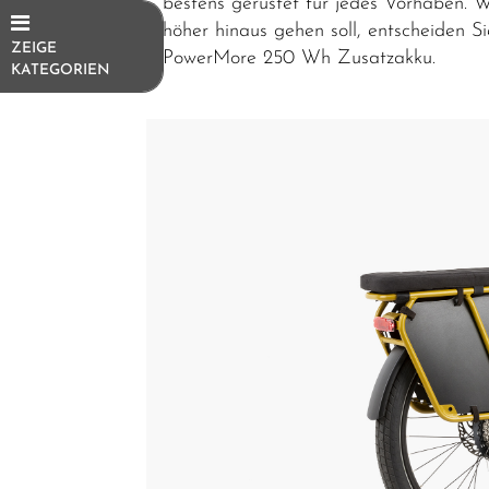
bestens gerüstet für jedes
Vorhaben.
W
höher hinaus gehen soll, entscheiden Si
ZEIGE
PowerMore 250 Wh Zusatzakku.
KATEGORIEN
E-Bikes
E-
Trekkingrad
E-SUV
E-
Mountainbike
E-Cityrad
E-Gravel
E-
Kompakt/Faltrad
E-Urban