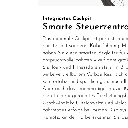
E-Cargo
und E-
Integriertes Cockpit
Transport
Smarte Steuerzentra
E-Bike
Das optionale Cockpit ist perfekt in de
Vollgefedert
punktet mit sauberer Kabelführung. M
haben Sie einen smarten Begleiter für 
E-Dreirad
anspruchsvolle Fahrten – auf dem groß
und E-
Sie Tour- und Fitnessdaten stets im Bli
Therapierad
winkelverstellbarem Vorbau lässt sich e
E-Bike
komfortabel und sportlich ganz nach Ih
Ersatzteile/Fahrradersatzteile
Aber auch das serienmäßige Intuvia 1
bietet ein aufgeräumtes Erscheinungsb
E-Bike
Geschwindigkeit, Reichweite und viele
Zubehör/Fahrradzubehör
Fahrmodus erfolgt bei beiden Display
Schnäppchen
Remote, an der Farbe erkennen Sie de
Teile/Zubehör