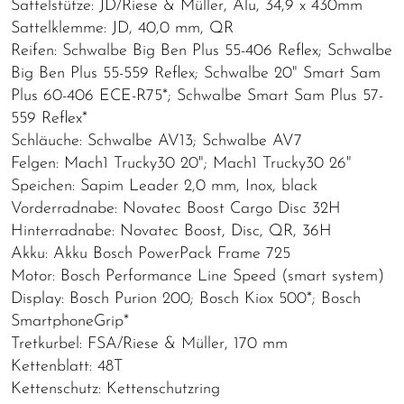
Sattelstütze: JD/Riese & Müller, Alu, 34,9 x 430mm
Sattelklemme: JD, 40,0 mm, QR
Reifen: Schwalbe Big Ben Plus 55-406 Reflex; Schwalbe
Big Ben Plus 55-559 Reflex; Schwalbe 20" Smart Sam
Plus 60-406 ECE-R75*; Schwalbe Smart Sam Plus 57-
559 Reflex*
Schläuche: Schwalbe AV13; Schwalbe AV7
Felgen: Mach1 Trucky30 20"; Mach1 Trucky30 26"
Speichen: Sapim Leader 2,0 mm, Inox, black
Vorderradnabe: Novatec Boost Cargo Disc 32H
Hinterradnabe: Novatec Boost, Disc, QR, 36H
Akku: Akku Bosch PowerPack Frame 725
Motor: Bosch Performance Line Speed (smart system)
Display: Bosch Purion 200; Bosch Kiox 500*; Bosch
SmartphoneGrip*
Tretkurbel: FSA/Riese & Müller, 170 mm
Kettenblatt: 48T
Kettenschutz: Kettenschutzring