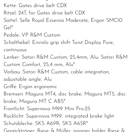
Kette: Gates drive belt CDX
Ritzel: 24T, for Gates drive belt CDX
Sattel: Selle Royal Essenza Moderate; Ergon SMC10
Gel*
Pedale: VP R&M Custom
Schalthebel: Enviolo grip shift Twist Display Pure,
continuous
Lenker: Satori R&M Custom, 25,4mm, Alu; Satori R&M
Custom Comfort, 25,4 mm, Alu*
Vorbau: Satori R&M Custom, cable integration,
adjustable angle, Alu
Griffe: Ergon ergonomic
Bremsen: Magura MT4, disc brake; Magura MT5, disc
brake; Magura MT C ABS*
Frontlicht: Supernova M99 Mini Pro-25
Rücklicht: Supernova M99, integrated brake light
Schutzbleche: SKS A69R; SKS A65R*
Gepäckträger: Riese & Müller; pannier holder Riese &