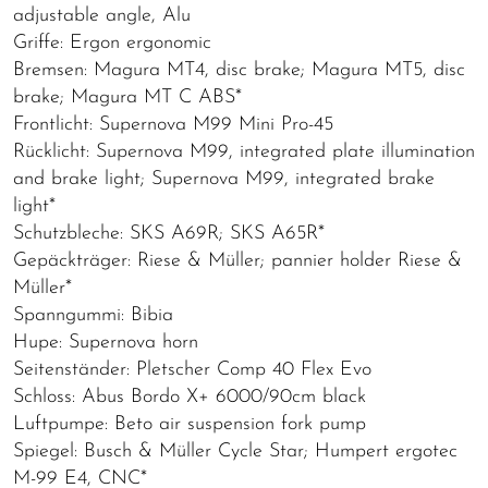
adjustable angle, Alu
Griffe: Ergon ergonomic
Bremsen: Magura MT4, disc brake; Magura MT5, disc
brake; Magura MT C ABS*
Frontlicht: Supernova M99 Mini Pro-45
Rücklicht: Supernova M99, integrated plate illumination
and brake light; Supernova M99, integrated brake
light*
Schutzbleche: SKS A69R; SKS A65R*
Gepäckträger: Riese & Müller; pannier holder Riese &
Müller*
Spanngummi: Bibia
Hupe: Supernova horn
Seitenständer: Pletscher Comp 40 Flex Evo
Schloss: Abus Bordo X+ 6000/90cm black
Luftpumpe: Beto air suspension fork pump
Spiegel: Busch & Müller Cycle Star; Humpert ergotec
M-99 E4, CNC*