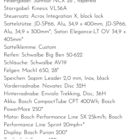
Federgabel: Suntour NCX 28", tapered*
Starrgabel: Kinesis VL56A
Steuersatz: Acros Integration X, block lock
Sattelstütze: JD-SP66, Alu, 34,9 x 400mm; JD-SP66,
Alu, 34,9 x 300mm*; Satori Elegance-LT OV 34,9 x
405mm*
Sattelklemme: Custom
Reifen: Schwalbe Big Ben 50-622
Schläuche: Schwalbe AV19
Felgen: Mach1 650, 28"
Speichen: Sapim Leader 2,0 mm, Inox, black
Vorderradnabe: Novatec Disc 32H
Hinterradnabe: Enviolo Trekking, Disc, 36H
Akku: Bosch CompactTube CPT 400Wh; Bosch
PowerMore 250*
Motor: Bosch Performance Line SX 25km/h; Bosch
Performance Line Sprint 20mph+*
Display: Bosch Purion 200*