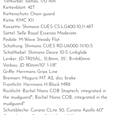
Tretkurbel: Samox, 170 mm
Kettenblatt: 42T
Kettenschutz: Chain guard
Kette: KMC X11
Kassette: Shimano CUES CS-LG400-10,11-48T
Sattel: Selle Royal Essenza Moderate
Pedale: M-Wave Steady Flat
Schaltung: Shimano CUES RD-U6000 11/10-S
Schalthebel: Shimano Deore 10-S Linkglide
Lenker: JD-TR25AL, 31,8mm, 35°, B=640mm
Vorbau: JD 80mm/10° 1-1/8"
Griffe: Herrmans Grips Line
Bremsen: Magura MT A2, disc brake
Frontlicht: Herrmans H-Black MR8
Rücklicht: Büchel Nano COB Stoptech, integrated in
the mudguard*; Büchel Nano COB, integrated in the
mudguard*
Schutzbleche: Curana CLite 50; Curana Apollo 60*