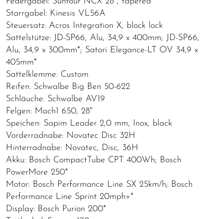
Federgabel: Suntour NCX 28", tapered*
Starrgabel: Kinesis VL56A
Steuersatz: Acros Integration X, block lock
Sattelstütze: JD-SP66, Alu, 34,9 x 400mm; JD-SP66,
Alu, 34,9 x 300mm*; Satori Elegance-LT OV 34,9 x
405mm*
Sattelklemme: Custom
Reifen: Schwalbe Big Ben 50-622
Schläuche: Schwalbe AV19
Felgen: Mach1 650, 28"
Speichen: Sapim Leader 2,0 mm, Inox, black
Vorderradnabe: Novatec Disc 32H
Hinterradnabe: Novatec, Disc, 36H
Akku: Bosch CompactTube CPT 400Wh; Bosch
PowerMore 250*
Motor: Bosch Performance Line SX 25km/h; Bosch
Performance Line Sprint 20mph+*
Display: Bosch Purion 200*