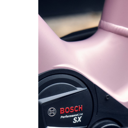
E-Cargo
und E-
Transport
E-Bike
Vollgefedert
E-Dreirad
und E-
Therapierad
E-Bike
Ersatzteile/Fahrradersatzteile
E-Bike
Zubehör/Fahrradzubehör
Schnäppchen
Teile/Zubehör