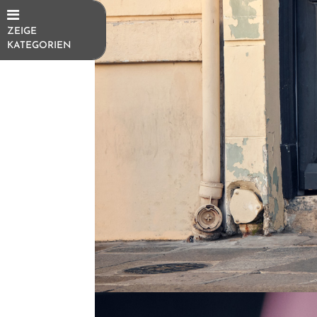
ZEIGE
KATEGORIEN
E-Bikes
E-
Trekkingrad
E-SUV
E-
Mountainbike
E-Cityrad
E-Gravel
E-
Kompakt/Faltrad
E-Urban