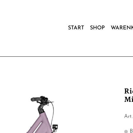
START
SHOP
WAREN
Ri
Mi
Art
Bi