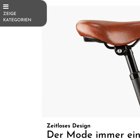
ZEIGE
KATEGORIEN
E-Bikes
E-
Trekkingrad
E-SUV
E-
Mountainbike
E-Cityrad
E-Gravel
E-
Zeitloses Design
Kompakt/Faltrad
Der Mode immer eine
E-Urban