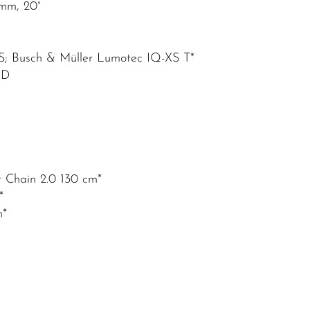
 mm, 20°
XS; Busch & Müller Lumotec IQ-XS T*
ED
 Chain 2.0 130 cm*
*
m*