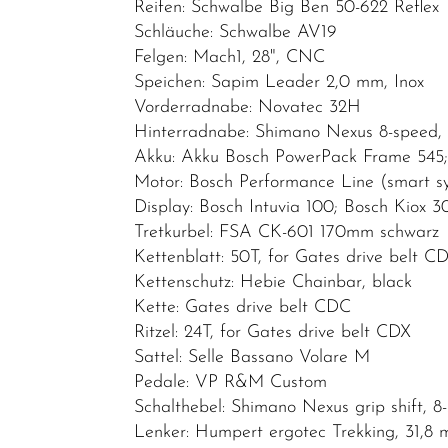
Reifen: Schwalbe Big Ben 50-622 Reflex
Schläuche: Schwalbe AV19
Felgen: Mach1, 28", CNC
Speichen: Sapim Leader 2,0 mm, Inox
Vorderradnabe: Novatec 32H
Hinterradnabe: Shimano Nexus 8-speed,
Akku: Akku Bosch PowerPack Frame 545
Motor: Bosch Performance Line (smart s
Display: Bosch Intuvia 100; Bosch Kiox 3
Tretkurbel: FSA CK-601 170mm schwarz
Kettenblatt: 50T, for Gates drive belt C
Kettenschutz: Hebie Chainbar, black
Kette: Gates drive belt CDC
Ritzel: 24T, for Gates drive belt CDX
Sattel: Selle Bassano Volare M
Pedale: VP R&M Custom
Schalthebel: Shimano Nexus grip shift, 8
Lenker: Humpert ergotec Trekking, 31,8 