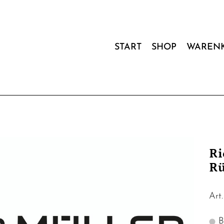
START
SHOP
WAREN
Ri
Rü
Art
Bi