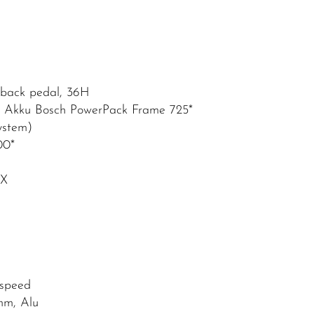
 back pedal, 36H
; Akku Bosch PowerPack Frame 725*
ystem)
00*
DX
-speed
mm, Alu