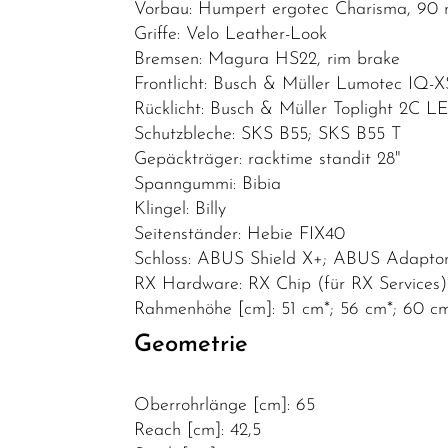
Vorbau: Humpert ergotec Charisma, 90
Griffe: Velo Leather-Look
Bremsen: Magura HS22, rim brake
Frontlicht: Busch & Müller Lumotec IQ-
Rücklicht: Busch & Müller Toplight 2C L
Schutzbleche: SKS B55; SKS B55 T
Gepäckträger: racktime standit 28"
Spanngummi: Bibia
Klingel: Billy
Seitenständer: Hebie FIX40
Schloss: ABUS Shield X+; ABUS Adaptor
RX Hardware: RX Chip (für RX Services)
Rahmenhöhe [cm]: 51 cm*; 56 cm*; 60 c
Geometrie
Oberrohrlänge [cm]: 65
Reach [cm]: 42,5