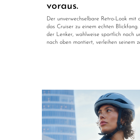
voraus.
E-Cargo
und E-
Der unverwechselbare Retro-Look mit a
das Cruiser zu einem echten Blickfang
Transport
der Lenker, wahlweise sportlich nach 
E-Bike
nach oben montiert, verleihen seinem z
Vollgefedert
E-Dreirad
und E-
Therapierad
E-Bike
Ersatzteile/Fahrradersatzteile
E-Bike
Zubehör/Fahrradzubehör
Schnäppchen
Teile/Zubehör