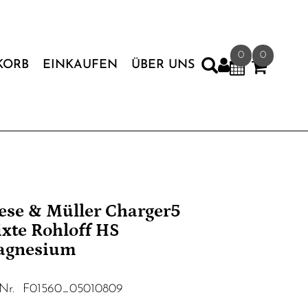
0
0
KORB
EINKAUFEN
ÜBER UNS
ese & Müller Charger5
xte Rohloff HS
agnesium
.Nr. F01560_05010809