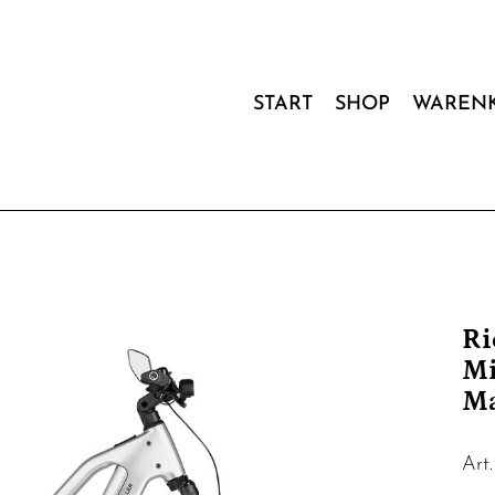
START
SHOP
WAREN
Ri
Mi
M
Art