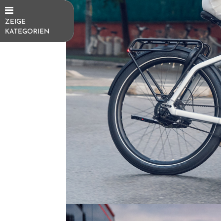
ZEIGE
KATEGORIEN
E-Bikes
E-
Trekkingrad
E-SUV
E-
Mountainbike
E-Cityrad
E-Gravel
E-
Kompakt/Faltrad
E-Urban