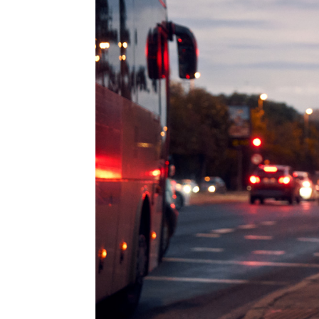
E-Cargo
und E-
Transport
E-Bike
Vollgefedert
E-Dreirad
und E-
Therapierad
E-Bike
Ersatzteile/Fahrradersatzteile
E-Bike
Zubehör/Fahrradzubehör
Schnäppchen
Teile/Zubehör