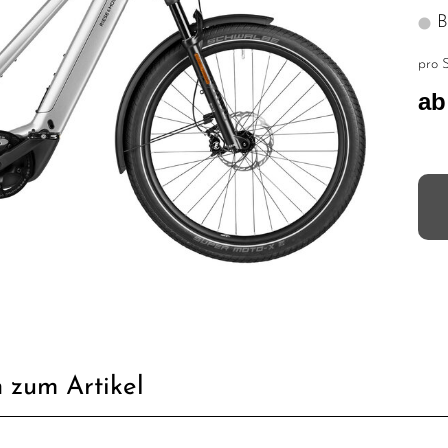
Bi
pro S
ab
 zum Artikel