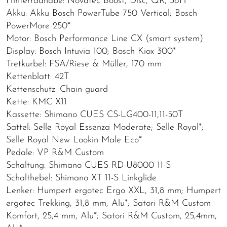
Hinterradnabe: Novatec Boost, Disc, QR, 36H
Akku: Akku Bosch PowerTube 750 Vertical; Bosch
PowerMore 250*
Motor: Bosch Performance Line CX (smart system)
Display: Bosch Intuvia 100; Bosch Kiox 300*
Tretkurbel: FSA/Riese & Müller, 170 mm
Kettenblatt: 42T
Kettenschutz: Chain guard
Kette: KMC X11
Kassette: Shimano CUES CS-LG400-11,11-50T
Sattel: Selle Royal Essenza Moderate; Selle Royal*;
Selle Royal New Lookin Male Eco*
Pedale: VP R&M Custom
Schaltung: Shimano CUES RD-U8000 11-S
Schalthebel: Shimano XT 11-S Linkglide
Lenker: Humpert ergotec Ergo XXL, 31,8 mm; Humpert
ergotec Trekking, 31,8 mm, Alu*; Satori R&M Custom
Komfort, 25,4 mm, Alu*; Satori R&M Custom, 25,4mm,