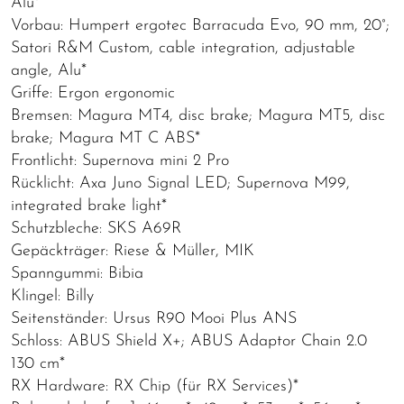
Alu*
Vorbau: Humpert ergotec Barracuda Evo, 90 mm, 20°;
Satori R&M Custom, cable integration, adjustable
angle, Alu*
Griffe: Ergon ergonomic
Bremsen: Magura MT4, disc brake; Magura MT5, disc
brake; Magura MT C ABS*
Frontlicht: Supernova mini 2 Pro
Rücklicht: Axa Juno Signal LED; Supernova M99,
integrated brake light*
Schutzbleche: SKS A69R
Gepäckträger: Riese & Müller, MIK
Spanngummi: Bibia
Klingel: Billy
Seitenständer: Ursus R90 Mooi Plus ANS
Schloss: ABUS Shield X+; ABUS Adaptor Chain 2.0
130 cm*
RX Hardware: RX Chip (für RX Services)*