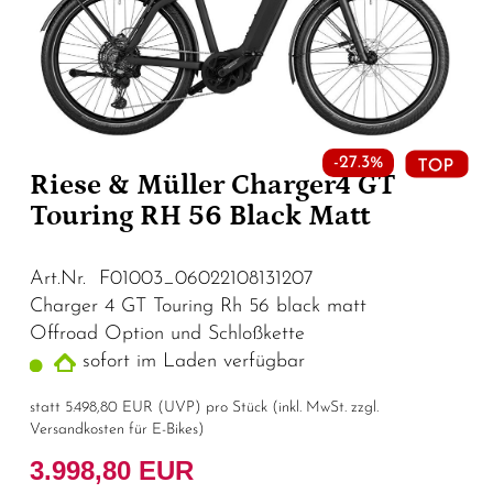
-27.3%
Riese & Müller Charger4 GT
Touring RH 56 Black Matt
Art.Nr. F01003_06022108131207
Charger 4 GT Touring Rh 56 black matt
Offroad Option und Schloßkette
sofort im Laden verfügbar
statt
5.498,80 EUR
(
UVP
) pro Stück (inkl. MwSt. zzgl.
Versandkosten für E-Bikes
)
3.998,80 EUR