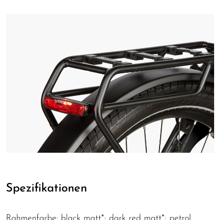
Spezifikationen
Rahmenfarbe: black matt*; dark red matt*; petrol