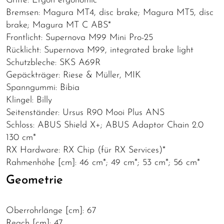
Griffe: Ergon ergonomic
Bremsen: Magura MT4, disc brake; Magura MT5, disc
brake; Magura MT C ABS*
Frontlicht: Supernova M99 Mini Pro-25
Rücklicht: Supernova M99, integrated brake light
Schutzbleche: SKS A69R
Gepäckträger: Riese & Müller, MIK
Spanngummi: Bibia
Klingel: Billy
Seitenständer: Ursus R90 Mooi Plus ANS
Schloss: ABUS Shield X+; ABUS Adaptor Chain 2.0
130 cm*
RX Hardware: RX Chip (für RX Services)*
Rahmenhöhe [cm]: 46 cm*; 49 cm*; 53 cm*; 56 cm*
Geometrie
Oberrohrlänge [cm]: 67
Reach [cm]: 47