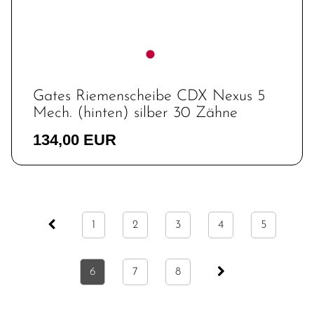
Gates Riemenscheibe CDX Nexus 5
Mech. (hinten) silber 30 Zähne
134,00 EUR
1
2
3
4
5
6
7
8