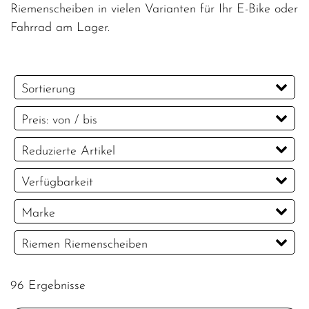
Riemenscheiben in vielen Varianten für Ihr E-Bike oder
Fahrrad am Lager.
Sortierung
Preis: von / bis
EUR
Reduzierte Artikel
EUR
Reduzierte Artikel
Verfügbarkeit
PREISFILTER ANWENDEN
Marke
Dr. Wack
GATES
Riemen Riemenscheiben
Riemen
Riemenscheiben
96 Ergebnisse
Zubehör / Sonstiges