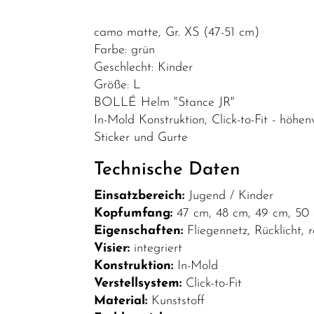
Zubehör/Fahrradzubehör
camo matte, Gr. XS (47-51 cm)
Bekleidung
Farbe: grün
Fahrradanhänger
Geschlecht: Kinder
Größe: L
Packtaschen/Körbe
BOLLÉ Helm "Stance JR"
Schlösser
In-Mold Konstruktion, Click-to-Fit - höhen
Sticker und Gurte
Smartphone-
Halterung
Technische Daten
Helme
Einsatzbereich:
Jugend / Kinder
Spiegel
Kopfumfang:
47 cm, 48 cm, 49 cm, 50 
Eigenschaften:
Fliegennetz, Rücklicht, r
Batteriebleuchtung
Visier:
integriert
Schnäppchen
Konstruktion:
In-Mold
Teile/Zubehör
Verstellsystem:
Click-to-Fit
Material:
Kunststoff
Top Artikel