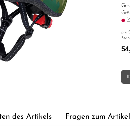
Ges
Grö
Z.
pro S
Stan
54
I
ten des Artikels
Fragen zum Artike