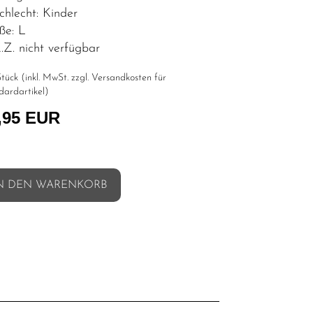
chlecht: Kinder
ße: L
Z. nicht verfügbar
tück (inkl. MwSt. zzgl.
Versandkosten für
dardartikel
)
,95 EUR
N DEN WARENKORB
l