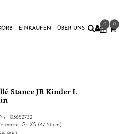
0
0
KORB
EINKAUFEN
ÜBER UNS
llé Stance JR Kinder L
ün
.Nr. 03652732
o matte, Gr. XS (47-51 cm)
be: grün