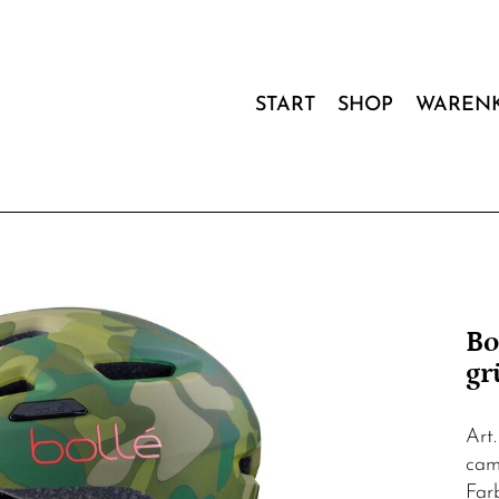
START
SHOP
WAREN
Bo
gr
Art
cam
Far