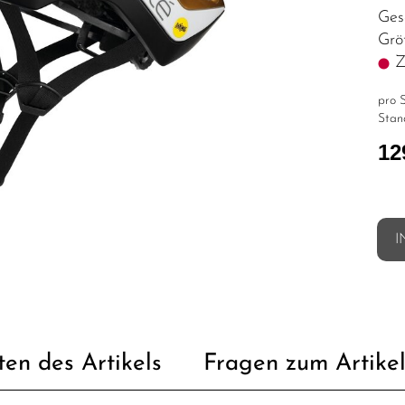
Ges
Grö
Z.
pro S
Stan
12
I
ten des Artikels
Fragen zum Artike