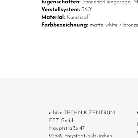
Top Artikel
Eigenschaften:
Sonnenbrillengarage, M
Verstellsystem:
360°
Neuheiten
Material:
Kunststoff
Reduzierte
Farbbezeichnung:
matte white / bronz
Artikel
e-bike TECHNIK-ZENTRUM
ETZ GmbH
Hauptstraße 47
92342 Freystadt-Sulzkirchen