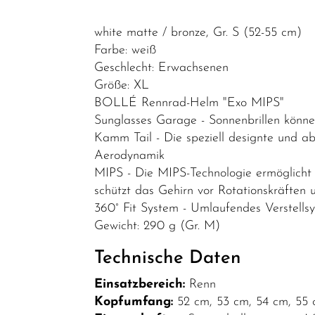
E-Bike
Zubehör/Fahrradzubehör
white matte / bronze, Gr. S (52-55 cm)
Bekleidung
Farbe: weiß
Geschlecht: Erwachsenen
Fahrradanhänger
Größe: XL
Packtaschen/Körbe
BOLLÉ Rennrad-Helm "Exo MIPS"
Sunglasses Garage - Sonnenbrillen könne
Schlösser
Kamm Tail - Die speziell designte und a
Smartphone-
Aerodynamik
Halterung
MIPS - Die MIPS-Technologie ermöglicht e
schützt das Gehirn vor Rotationskräften 
Helme
360° Fit System - Umlaufendes Verstells
Spiegel
Gewicht: 290 g (Gr. M)
Batteriebleuchtung
Technische Daten
Schnäppchen
Einsatzbereich:
Renn
Teile/Zubehör
Kopfumfang:
52 cm, 53 cm, 54 cm, 55