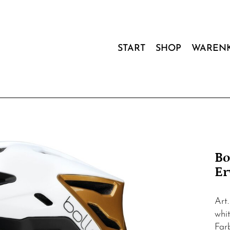
START
SHOP
WAREN
Bo
Er
Art
whi
Far