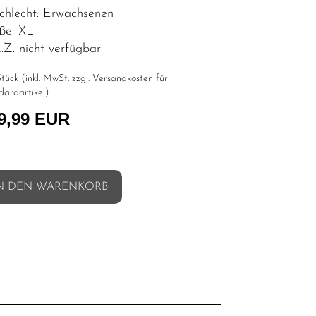
chlecht: Erwachsenen
ße: XL
Z. nicht verfügbar
tück (inkl. MwSt. zzgl.
Versandkosten für
dardartikel
)
9,99 EUR
N DEN WARENKORB
l