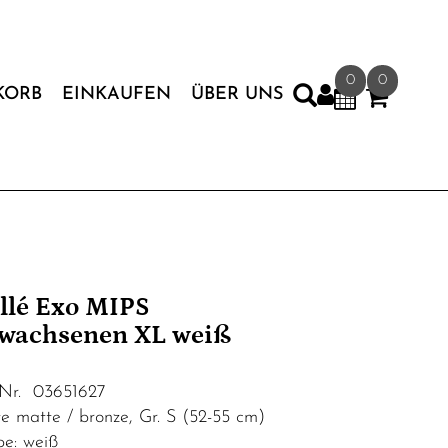
0
0
KORB
EINKAUFEN
ÜBER UNS
llé Exo MIPS
wachsenen XL weiß
.Nr. 03651627
te matte / bronze, Gr. S (52-55 cm)
be: weiß