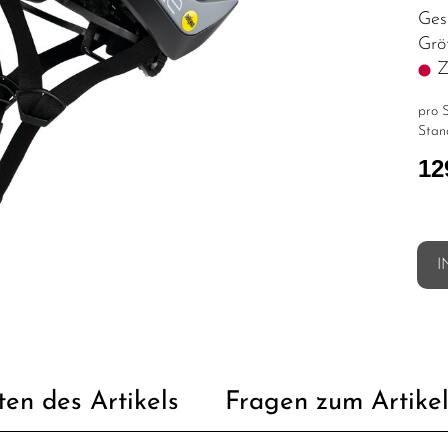
Ges
Grö
Z.
pro S
Stan
12
I
ten des Artikels
Fragen zum Artike