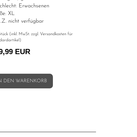
chlecht: Erwachsenen
ße: XL
Z. nicht verfügbar
tück (inkl. MwSt. zzgl.
Versandkosten für
dardartikel
)
9,99 EUR
N DEN WARENKORB
l