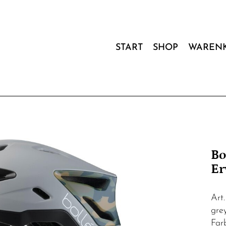
START
SHOP
WAREN
Bo
Er
Art
gre
Far