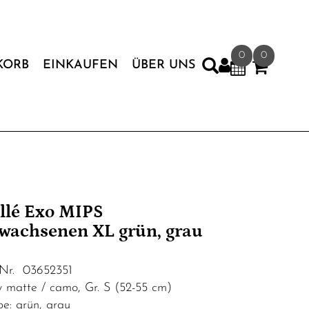
0
0
KORB
EINKAUFEN
ÜBER UNS
llé Exo MIPS
wachsenen XL grün, grau
.Nr. 03652351
y matte / camo, Gr. S (52-55 cm)
be: grün, grau