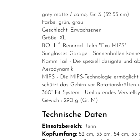
E-Bike
Zubehör/Fahrradzubehör
grey matte / camo, Gr. S (52-55 cm)
Bekleidung
Farbe: grün, grau
Geschlecht: Erwachsenen
Fahrradanhänger
Größe: XL
Packtaschen/Körbe
BOLLÉ Rennrad-Helm "Exo MIPS"
Sunglasses Garage - Sonnenbrillen könne
Schlösser
Kamm Tail - Die speziell designte und a
Smartphone-
Aerodynamik
Halterung
MIPS - Die MIPS-Technologie ermöglicht e
schützt das Gehirn vor Rotationskräften 
Helme
360° Fit System - Umlaufendes Verstells
Spiegel
Gewicht: 290 g (Gr. M)
Batteriebleuchtung
Technische Daten
Schnäppchen
Einsatzbereich:
Renn
Teile/Zubehör
Kopfumfang:
52 cm, 53 cm, 54 cm, 55