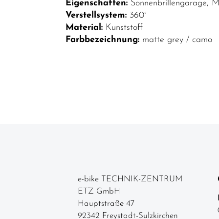
Top Artikel
Eigenschaften:
Sonnenbrillengarage, M
Verstellsystem:
360°
Neuheiten
Material:
Kunststoff
Reduzierte
Farbbezeichnung:
matte grey / camo
Artikel
e-bike TECHNIK-ZENTRUM
ETZ GmbH
Hauptstraße 47
92342 Freystadt-Sulzkirchen